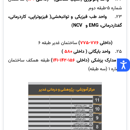
شماره 5-طبقه دوم
23.
واحد طب فیزیکی و توانبخشی( فیزیوتراپی، کاردرمانی،
گفتاردرمانی،
EMG
و
NCV
)
(داخلی
776-775
)
ساختمان غدیر طبقه 6
25.
واحد بایگانی ( داخلی
580
)
و مدارک پزشکی
(داخلی
156-142-141
)
طبقه همکف ساختمان
شماره 1 (سه طبقه)