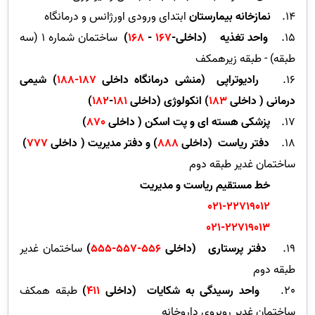
14.
نمازخانه بیمارستان
ابتدای ورودی اورژانس و درمانگاه
15.
واحد تغذیه
(داخلی-
167
-
168
)
ساختمان شماره 1 (سه
طبقه) - طبقه زیرهمکف
16.
رادیوتراپی (منشی درمانگاه داخلی
187-188
) شیمی
درمانی ( داخلی
183
) انکولوژی (داخلی
181
-
182
)
17.
پزشکی هسته ای و پت اسکن ( داخلی
870
)
18.
دفتر ریاست
(داخلی
888
) و
دفتر مدیریت ( داخلی
777
)
ساختمان غدیر طبقه دوم
خط مستقیم ریاست و مدیریت
021-22719012
021-22719013
19.
دفتر پرستاری
(داخلی
556-557-555
)
ساختمان غدیر
طبقه دوم
20.
واحد رسیدگی به شکایات
(داخلی
411
)
طبقه همکف
ساختمان غدیر روبروی داروخانه