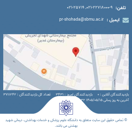
تلفن:
021-22718000-9, 021-25719
ایمیل :
pr-shohada@sbmu.ac.ir
بازدیدکنندگان آنلاین : 0
بازدیدکنندگان امروز : 3431
تعداد کل بازدیدکنندگان : 3711242
آخرین به روز رسانی 1405/05/15 12:32
© تمامی حقوق این سایت متعلق به دانشگاه علوم پزشکی و خدمات بهداشتی، درمانی شهید
بهشتی می باشد.