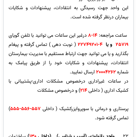
این واحد جهت رسیدگی به انتقادات، پیشنهادات و شکایات
بیماران درنظر گرفته شده است.
ساعت مراجعه:
14-8
درغیر این ساعات می توانید با تلفن گویای
25719
و یا
4-22749201
( نوبت دهی ) تماس گرفته و پیغام
بگذارید و یا می توانید جهت ارتباط مستقیم با مدیریت بیمارستان
انتقادات، پیشنهادات و شکایات خود را از طریق پیامک به
شماره
20004262
ارسال نمایید.
در ساعات غیراداری درخصوص مشکلات اداری-پشتیبانی با
کشیک اداری ( داخلی
214
) و درخصوص مشکلات
پرستاری و درمانی با سوپروایزرکشیک ( داخلی
557-556-555
)
تماس گرفته شود.
22.
واحد پاتولوژی (آسیب شناسی)
(داخلی
130
)
ساختمان