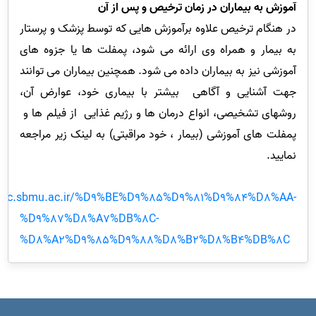
آموزش به بیماران در زمان ترخیص و پس از آن
در هنگام ترخیص علاوه برآموزش هایی که توسط پزشک و پرستار
به بیمار و همراه وی ارائه می شود، پمفلت ها یا جزوه های
آموزشی نیز به بیماران داده می شود. همچنین بیماران می توانند
جهت آشنایی و آگاهی بیشتر با بیماری خود، عوارض آن،
روشهای تشخیصی، انواع درمان ها و رژیم غذایی از فیلم ها و
پمفلت های آموزشی (بیمار ، خود مراقبتی) به لینک زیر مراجعه
نمایید.
shmc.sbmu.ac.ir/%D9%BE%D9%85%D9%81%D9%84%D8%AA-
%D9%87%D8%A7%DB%8C-
%D8%A2%D9%85%D9%88%D8%B2%D8%B4%DB%8C