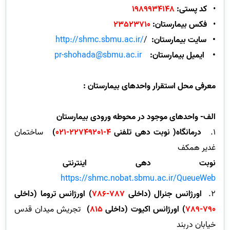
•
کد پستی:
1989934148
•
فکس بیمارستان:
23523710
•
سایت بیمارستان:
/
http://shmc.sbmu.ac.ir/
•
ایمیل بیمارستان:
pr-shohada@sbmu.ac.ir
معرفی محل استقرار واحدهای بیمارستان :
الف- واحدهای موجود در محوطه ورودی بیمارستان
1.
درمانگاه( نوبت دهی تلفنی
4-22749201-021
)
ساختمان
غدیر همکف
نوبت دهی اینترنتی
https://shmc.nobat.sbmu.ac.ir/QueueWeb
2.
اورژانس جنرال (داخلی
787-786
) اورژانس تروما (داخلی
790-789
) اورژانس اکیوت
(داخلی
815
)
تجریش میدان قدس
خیابان دربند